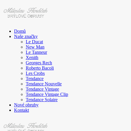
Domů
Naše značky
Le Ducat
New Man
Le Tanneur
Xenith
Georges Rech
Roberto Bacoli
Les Crobs
Tendance
Tendance Nouvelle
Tendance Vintage
Tendance Vintage Clip
Tendance Solaire
Nové obruby
Kontakt