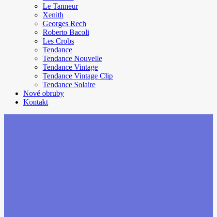
Le Tanneur
Xenith
Georges Rech
Roberto Bacoli
Les Crobs
Tendance
Tendance Nouvelle
Tendance Vintage
Tendance Vintage Clip
Tendance Solaire
Nové obruby
Kontakt