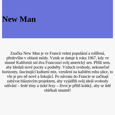
New Man
Značka New Man je ve Francii velmi populární a rošířená,
především v oblasti módy. Vznik se datuje k roku 1967, kdy ve
slunné Kalifornii sní dva Francouzi svůj americký sen. Přišli sem,
aby hledali nové pocity a podněty. Vzduch svobody, nekonečné
horizonty, fascinující kulturní mix, vzrušení na každém rohu ulice, to
vše je pro ně nové a šokující. Po návratu do Francie se začínají
zabývat bláznivým projektem, aby vyjádřili svůj ideál svobody
odívání – šedé tóny a úzké řezy – život je příliš krátký, aby se lidé
oblékali smutně!