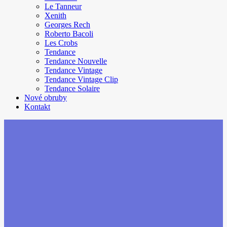
Le Tanneur
Xenith
Georges Rech
Roberto Bacoli
Les Crobs
Tendance
Tendance Nouvelle
Tendance Vintage
Tendance Vintage Clip
Tendance Solaire
Nové obruby
Kontakt