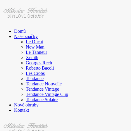
Domů
Naše značky
Le Ducat
New Man
Le Tanneur
Xenith
Georges Rech
Roberto Bacoli
Les Crobs
Tendance
Tendance Nouvelle
Tendance Vintage
Tendance Vintage Clip
Tendance Solaire
Nové obruby
Kontakt