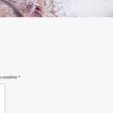
ou označeny
*