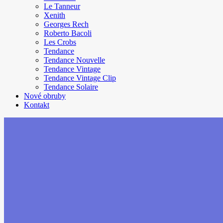
Le Tanneur
Xenith
Georges Rech
Roberto Bacoli
Les Crobs
Tendance
Tendance Nouvelle
Tendance Vintage
Tendance Vintage Clip
Tendance Solaire
Nové obruby
Kontakt